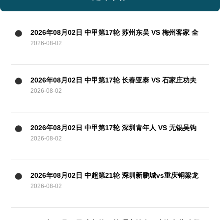
2026年08月02日 中甲第17轮 苏州东吴 VS 梅州客家 全
2026-08-02
场录像
2026年08月02日 中甲第17轮 长春亚泰 VS 石家庄功夫
2026-08-02
全场录像
2026年08月02日 中甲第17轮 深圳青年人 VS 无锡吴钩
2026-08-02
全场录像
2026年08月02日 中超第21轮 深圳新鹏城vs重庆铜梁龙
2026-08-02
全场录像