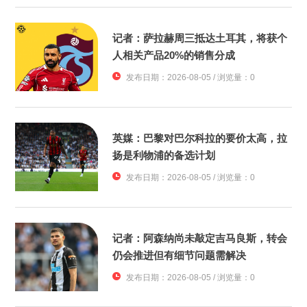
记者：萨拉赫周三抵达土耳其，将获个
人相关产品20%的销售分成
发布日期：2026-08-05 / 浏览量：0
英媒：巴黎对巴尔科拉的要价太高，拉
扬是利物浦的备选计划
发布日期：2026-08-05 / 浏览量：0
记者：阿森纳尚未敲定吉马良斯，转会
仍会推进但有细节问题需解决
发布日期：2026-08-05 / 浏览量：0