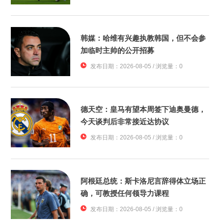
韩媒：哈维有兴趣执教韩国，但不会参
加临时主帅的公开招募
发布日期：2026-08-05 / 浏览量：0
德天空：皇马有望本周签下迪奥曼德，
今天谈判后非常接近达协议
发布日期：2026-08-05 / 浏览量：0
阿根廷总统：斯卡洛尼言辞得体立场正
确，可教授任何领导力课程
发布日期：2026-08-05 / 浏览量：0