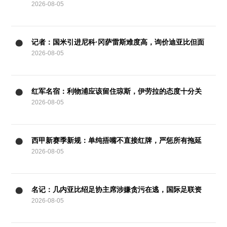
2026-08-05
罗琳
记者：国米引进尼科·冈萨雷斯难度高，询价迪亚比但面
2026-08-05
临药厂竞争
红军名宿：利物浦应该留住琼斯，伊劳拉的态度十分关
2026-08-05
键
西甲新赛季新规：单纯捂嘴不直接红牌，严惩所有拖延
2026-08-05
时间的行为
名记：几内亚比绍足协主席涉嫌贪污在逃，国际足联资
2026-08-05
金监管受质疑