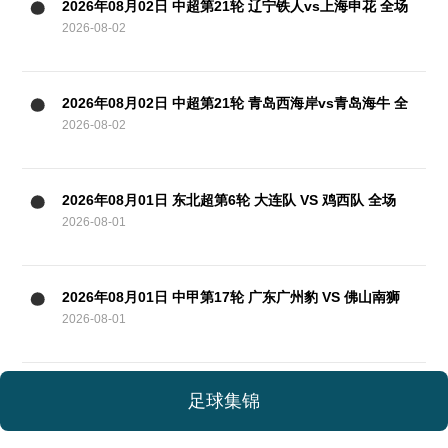
2026年08月02日 中超第21轮 辽宁铁人vs上海申花 全场
2026-08-02
录像
2026年08月02日 中超第21轮 青岛西海岸vs青岛海牛 全
2026-08-02
场录像
2026年08月01日 东北超第6轮 大连队 VS 鸡西队 全场
2026-08-01
录像
2026年08月01日 中甲第17轮 广东广州豹 VS 佛山南狮
2026-08-01
全场录像
足球集锦