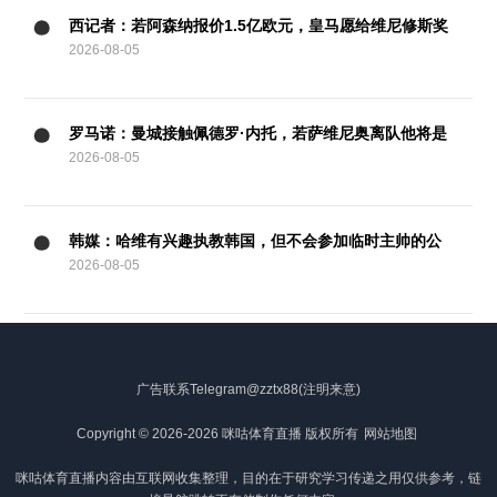
西记者：若阿森纳报价1.5亿欧元，皇马愿给维尼修斯奖
2026-08-05
金促成转会
罗马诺：曼城接触佩德罗·内托，若萨维尼奥离队他将是
2026-08-05
引援候选
韩媒：哈维有兴趣执教韩国，但不会参加临时主帅的公
2026-08-05
开招募
广告联系Telegram@zztx88(注明来意)
Copyright © 2026-2026 咪咕体育直播 版权所有
网站地图
咪咕体育直播内容由互联网收集整理，目的在于研究学习传递之用仅供参考，链