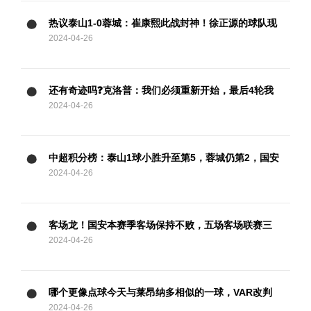
热议泰山1-0蓉城：崔康熙此战封神！徐正源的球队现
2024-04-26
在好像没套路
还有奇迹吗❓克洛普：我们必须重新开始，最后4轮我
2024-04-26
们要拿满12分
中超积分榜：泰山1球小胜升至第5，蓉城仍第2，国安
2024-04-26
两连胜暂升第3
客场龙！国安本赛季客场保持不败，五场客场联赛三
2024-04-26
胜两平
哪个更像点球今天与莱昂纳多相似的一球，VAR改判
2024-04-26