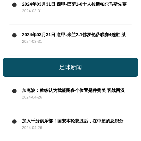
2024年03月31日 西甲-巴萨1-0十人拉斯帕尔马斯先赛
2024-03-31
距皇马5分 拉菲尼亚制胜
2024年03月31日 意甲-米兰2-1佛罗伦萨联赛4连胜 莱
2024-03-31
奥过门将破门+脚后跟助攻
足球新闻
加克波：教练认为我能踢多个位置是种赞美 客战西汉
2024-04-26
姆要抢分
加入千分俱乐部！国安本轮获胜后，在中超的总积分
2024-04-26
达到1001分