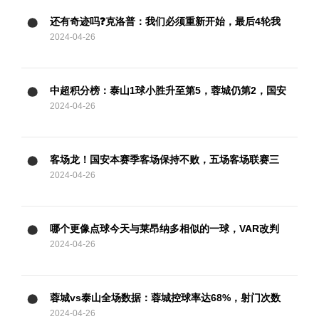
还有奇迹吗❓克洛普：我们必须重新开始，最后4轮我
2024-04-26
们要拿满12分
中超积分榜：泰山1球小胜升至第5，蓉城仍第2，国安
2024-04-26
两连胜暂升第3
客场龙！国安本赛季客场保持不败，五场客场联赛三
2024-04-26
胜两平
哪个更像点球今天与莱昂纳多相似的一球，VAR改判
2024-04-26
攻方犯规
蓉城vs泰山全场数据：蓉城控球率达68%，射门次数
2024-04-26