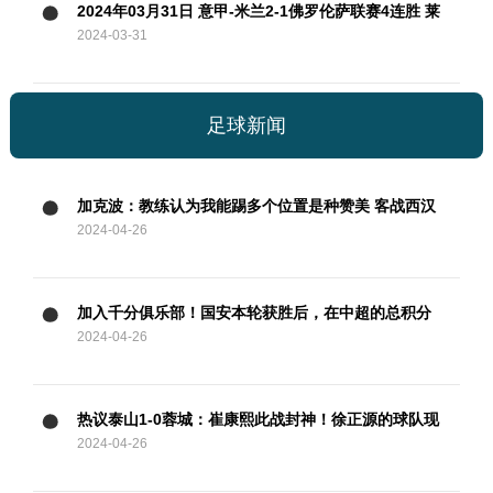
2024年03月31日 意甲-米兰2-1佛罗伦萨联赛4连胜 莱
2024-03-31
奥过门将破门+脚后跟助攻
足球新闻
加克波：教练认为我能踢多个位置是种赞美 客战西汉
2024-04-26
姆要抢分
加入千分俱乐部！国安本轮获胜后，在中超的总积分
2024-04-26
达到1001分
热议泰山1-0蓉城：崔康熙此战封神！徐正源的球队现
2024-04-26
在好像没套路